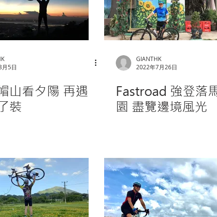
HK
GIANTHK
年8月5日
2022年7月26日
山看夕陽 再遇
Fastroad 強登
了裝
園 盡覽邊境風光