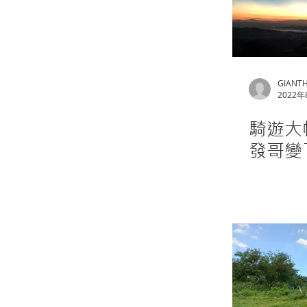
GIANT
2022
騎遊大帽
發哥變