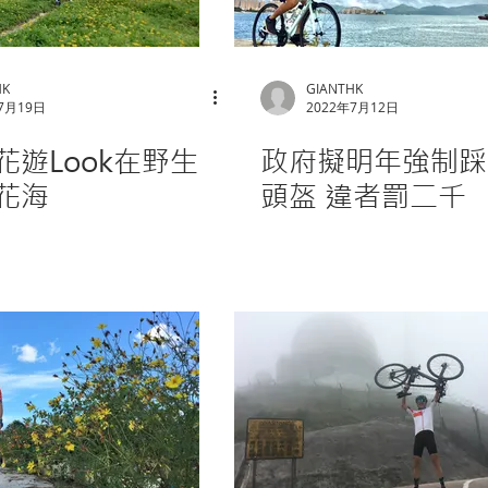
HK
GIANTHK
7月19日
2022年7月12日
花遊Look在野生
政府擬明年強制踩
花海
頭盔 違者罰二千