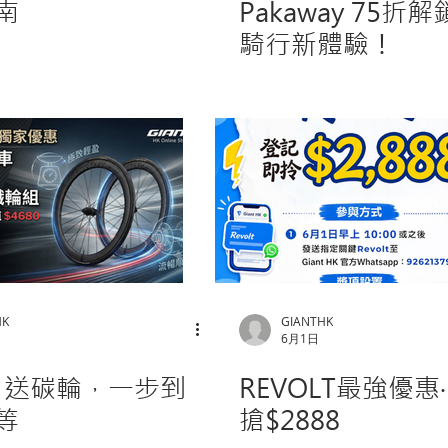
南
Pakaway 75折
騎行新體驗！
HK
GIANTHK
日
6月1日
R 送碳輪，一步到
REVOLT最強優惠
等
搶$2888