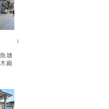
魚塘
木廠