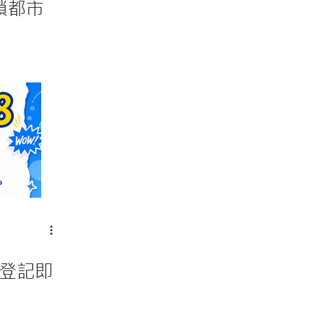
解鎖都市
‧登記即