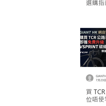
選購指
GIANT
7月23
買 TC
位唔使