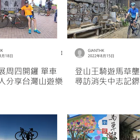
HK
GIANTHK
8月18日
2022年8月15日
展周四開鑼 單車
登山王騎遊馬草壟
人分享台灣山遊樂
尋訪消失中志記鎅