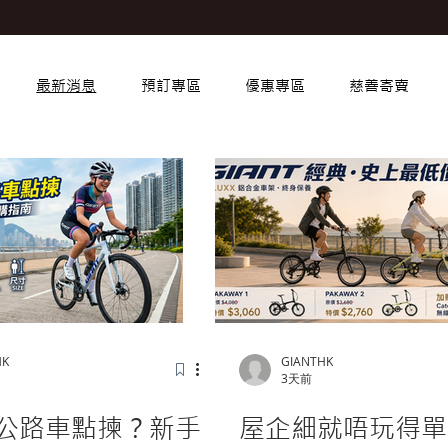
最新消息
預訂專區
優惠專區
慈善寄賣
HK
GIANTHK
日
3天前
公路車點揀？新手
屋企細就唔玩得單