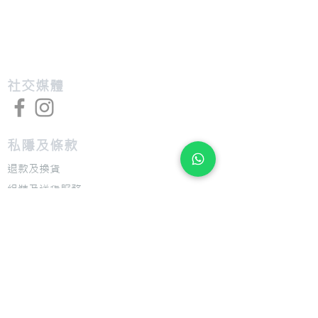
​社交媒體
私隱及條款
退款及換貨
​組裝及送貨服務
​特色
​尺寸圖表
​技術介紹
​支援