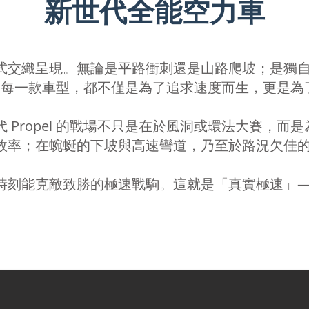
新世代全能空力車
式交織呈現。無論是平路衝刺還是山路爬坡；是獨
系列的每一款車型，都不僅是為了追求速度而生，更是
Propel 的戰場不只是在於風洞或環法大賽，
效率；在蜿蜒的下坡與高速彎道，乃至於路況欠佳
時刻能克敵致勝的極速戰駒。這就是「真實極速」