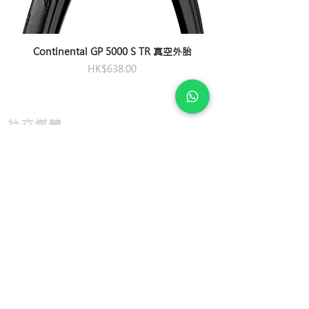
Continental GP 5000 S TR 真空外胎
價格
HK$638.00
​社交媒體
私隱及條款
退款及換貨
​組裝及送貨服務
​特色
​尺寸圖表
​技術介紹