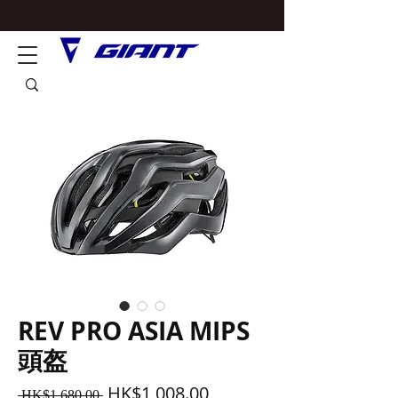
REV PRO ASIA MIPS
頭盔
一
促
HK$1,008.00
 HK$1,680.00 