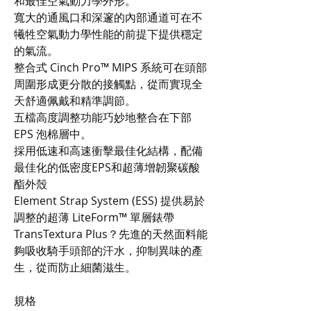
和最佳空氣動力學外形。
寬大的通風口和深邃的內部通道可在不
犧牲空氣動力學性能的前提下提供穩定
的氣流。
整合式 Cinch Pro™ MIPS 系統可在頭部
周圍形成更分散的接觸點，從而實現全
天舒適佩戴和精準調節。
五檔高度調整功能巧妙地整合在下部
EPS 泡棉層中。
採用低速和高速衝擊最佳化結構，配備
最佳化的低密度EPS和超薄增韌聚碳酸
酯外殼
Element Strap System (ESS) 提供易於
調整的超薄 LiteForm™ 單層錶帶
TransTextura Plus？先進的天然面料能
夠吸收騎手頭部的汗水，抑制異味的產
生，從而防止細菌滋生。
規格