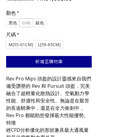
般
銷
價
價
顏色
*
格
格
黑色
白色
銀色
尺碼
*
M(55-61CM)
L(59-65CM)
新增至購物車
Rev Pro Mips 頭盔的設計靈感來自我們
備受讚譽的 Rev 和 Pursuit 頭盔，完美
融合了超輕量化散熱設計、空氣動力學
性能、舒適性和安全性。無論是在艱苦
的長途騎乘中，還是在全力衝刺中，
Rev Pro 都能助您發揮最大性能優勢。
特徵
經CFD分析優化的形狀兼具最大通風量