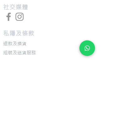
​社交媒體
私隱及條款
退款及換貨
​組裝及送貨服務
​特色
​尺寸圖表
​技術介紹
​支援
​用戶手冊
​公司