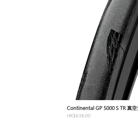
Continental GP 5000 S TR 
價格
HK$638.00