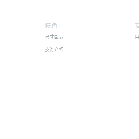
​特色
​
​尺寸圖表
​
​技術介紹