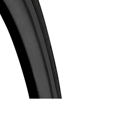
Continental GP 5000 可摺外胎
價格
HK$588.00