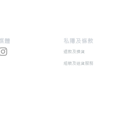
交媒體
私隱及條款
退款及換貨
​組裝及送貨服務