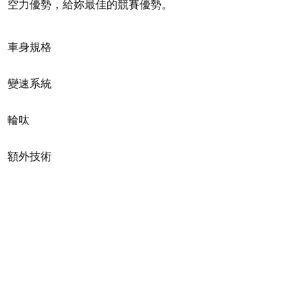
空力優勢，給妳最佳的競賽優勢。
車身規格
Frame
Advanced-Grade Comp
變速系統
12x142mm thru-axle, 
Shifters
Shimano 105
輪呔
Fork
Advanced-Grade Compos
composite OverDrive s
Front Derailleur
Shimano 105
Rims
12x100mm, disc
額外技術
Giant P-R2, [F] 25mm
Rear Derailleur
Shimano 105
Shock
N/A
Extras
Hubs
tubeless prepared, 3
Brakes
Shimano 105
12mm thru-axle
Handlebar
Liv Contact
size
Brake Levers
Shimano 105 Hydrauli
Spokes
stainless
Grips
Liv Stratus Elite 2.0
Cassette
Tires
Giant
Stem
Giant Contact Aeroligh
Shimano 105, 12-spee
Gavia Course 1 Tubel
Seatpost
Giant Variant, Compos