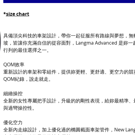
*
size chart
具備頂尖科技的車架設計，帶你一起征服所有路線與夢想，無
坡，皆讓你充滿自信的從容面對，Langma Advanced 是妳一
行列的最佳選擇之一。
QOM效率
重新設計的車架和零組件，提供妳更輕、更舒適、更空力的競
QOM紀錄，說走就走。
細緻操控
全新的女性專屬把手設計，升級的的剛性表現，給妳最精準、
與過彎操控性。
優化空力
全新內走線設計，加上優化過的橢圓截面車架管件，New Lan