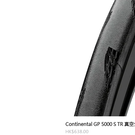
Continental GP 5000 S TR 
價格
HK$638.00