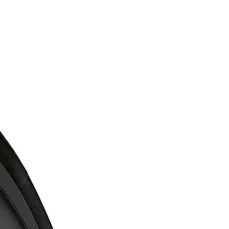
Chain
KMC X12L-1
Saddle
Liv Approach
Crankset
Pedals
N/A
Shimano 105, 34/50
Bottom Bracket
Shimano, press fit