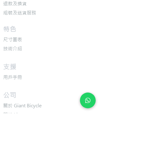
退款及換貨
​組裝及送貨服務
​特色
​尺寸圖表
​技術介紹
​支援
​用戶手冊
​公司
​關於 Giant Bicycle
​關於 Liv
​關於 CADEX