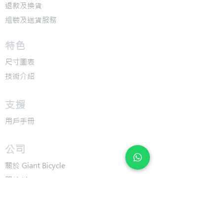
退款及換貨
​組裝及送貨服務
​特色
​尺寸圖表
​技術介紹
​支援
​用戶手冊
​公司
​關於 Giant Bicycle
​關於 Liv
​關於 CADEX