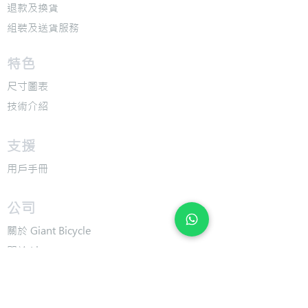
退款及換貨
​組裝及送貨服務
​特色
​尺寸圖表
​技術介紹
​支援
​用戶手冊
​公司
​關於 Giant Bicycle
​關於 Liv
​關於 CADEX