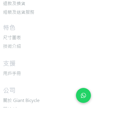
退款及換貨
​組裝及送貨服務
​特色
​尺寸圖表
​技術介紹
​支援
​用戶手冊
​公司
​關於 Giant Bicycle
​關於 Liv
​關於 CADEX