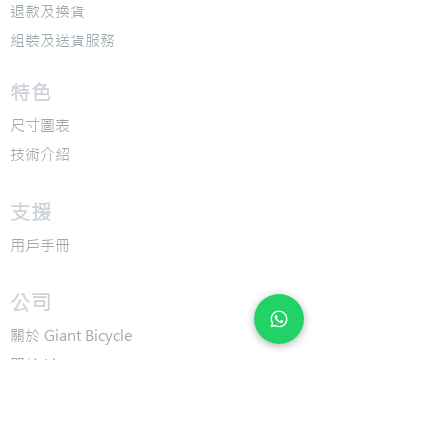
退款及換貨
​組裝及送貨服務
​特色
​尺寸圖表
​技術介紹
​支援
​用戶手冊
​公司
​關於 Giant Bicycle
​關於 Liv
​關於 CADEX