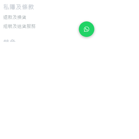
私隱及條款
退款及換貨
​組裝及送貨服務
​特色
​尺寸圖表
​技術介紹
​支援
​用戶手冊
​公司
​關於 Giant Bicycle
​關於 Liv
​關於 CADEX