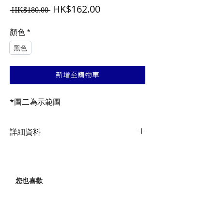
一
促
HK$162.00
 HK$180.00 
般
銷
價
價
顏色
*
格
格
黑色
新增至購物車
*圖二為示範圖
詳細資料
產品特
點
:
• 可安裝在大多數坐墊軌道上，減少風阻
• 可安裝1或2個水瓶架
您也喜歡