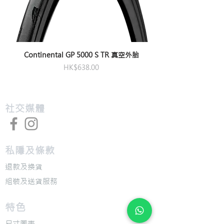
Continental GP 5000 S TR 真空外胎
價格
HK$638.00
​社交媒體
私隱及條款
退款及換貨
​組裝及送貨服務
​特色
​尺寸圖表