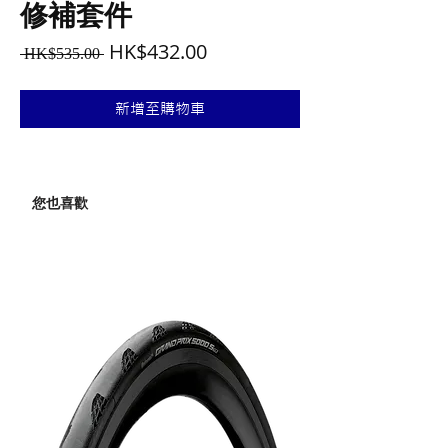
修補套件
一
促
HK$432.00
 HK$535.00 
般
銷
價
價
新增至購物車
格
格
您也喜歡