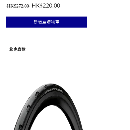
一
促
HK$220.00
 HK$272.00 
般
銷
價
價
新增至購物車
格
格
您也喜歡