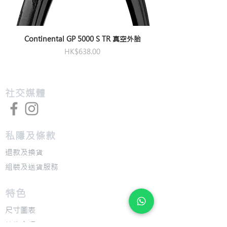
Continental GP 5000 S TR 真空外胎
價格
HK$638.00
​社交媒體
私隱及條款
退款及換貨
​組裝及送貨服務
​特色
​尺寸圖表
​技術介紹