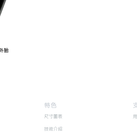
真空外胎
​特色
​
​尺寸圖表
​
​技術介紹