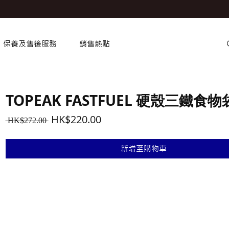
保養及售後服務
銷售熱點
TOPEAK FASTFUEL 硬殼三鐵食物
一
促
HK$220.00
 HK$272.00 
般
銷
價
價
新增至購物車
格
格