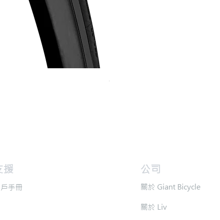
Continental GP 5000 可摺外胎
價格
HK$588.00
支援
​公司
​關於 Giant Bicycle
用戶手冊
​關於 Liv