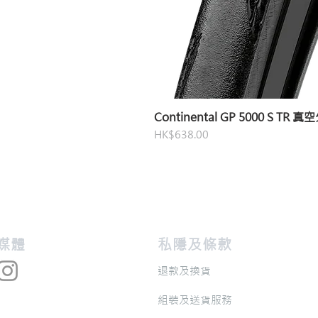
Continental GP 5000 S TR 
價格
HK$638.00
交媒體
私隱及條款
退款及換貨
​組裝及送貨服務