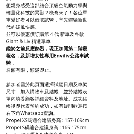
想親身感受這部結合頂級空氣動力學與
輕量化科技的異獸？機會來了！各位單
車愛好者可以借取試騎，率先體驗新世
代的破風快感。
並可以優惠價訂購第 4 代 新車及各款
Giant & Liv 精選單車！
鑑於之前反應熱烈，現正加開第二階段
報名，及新增女性專用Enviliv公路車試
騎
，
名額有限，額滿即止。
參加者需於此頁面選擇試駕日期及車架
尺寸，加入購物車及結帳，並於結帳表
單內填妥顧客詳細資料及地址。成功結
帳後即代表預約成功，如有疑問歡迎按
右下角Whatsapp查詢。
Propel XS碼適合建議身高 : 157-169cm
Propel S碼適合建議身高 : 165-175cm