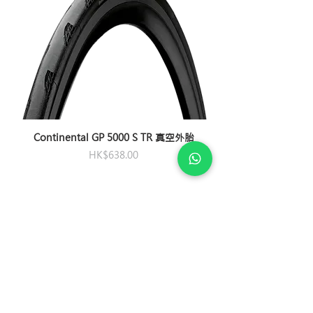
XXS / XS
Continental GP 5000 S TR 真空外胎
價格
HK$638.00
​社交媒體
私隱及條款
退款及換貨