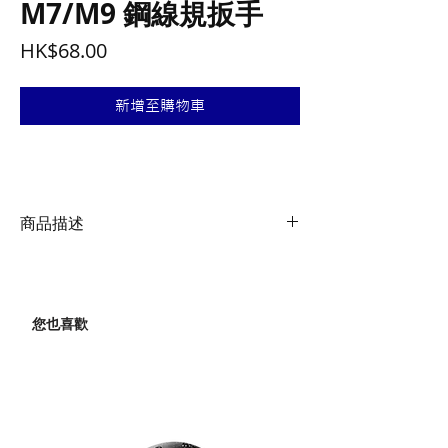
M7/M9 鋼線規扳手
價
HK$68.00
格
新增至購物車
商品描述
-獨特設計的黃色軟性塑膠手柄。
-適用於Mavic 輪組銅頭
-適用於Mavic M9 有牙圓孔與7mm 整合
您也喜歡
式銅頭