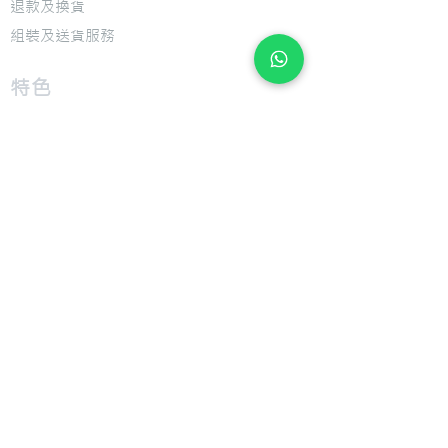
退款及換貨
​組裝及送貨服務
​特色
​尺寸圖表
​技術介紹
​支援
​用戶手冊
​公司
​關於 Giant Bicycle
​關於 Liv
​關於 CADEX