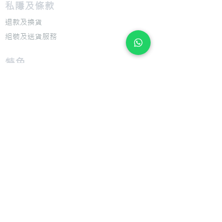
私隱及條款
退款及換貨
​組裝及送貨服務
​特色
​尺寸圖表
​技術介紹
​支援
​用戶手冊
​公司
​關於 Giant Bicycle
​關於 Liv
​關於 CADEX