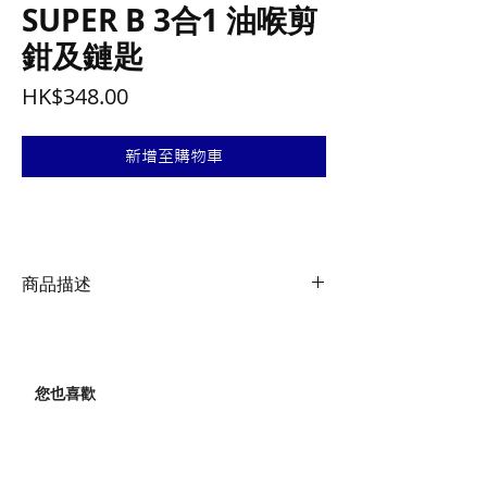
SUPER B 3合1 油喉剪
鉗及鏈匙
價
HK$348.00
格
新增至購物車
商品描述
-符合人體工學設計
-油喉剪鉗在手把位置
-通過轉動 T 型手柄安裝油喉
您也喜歡