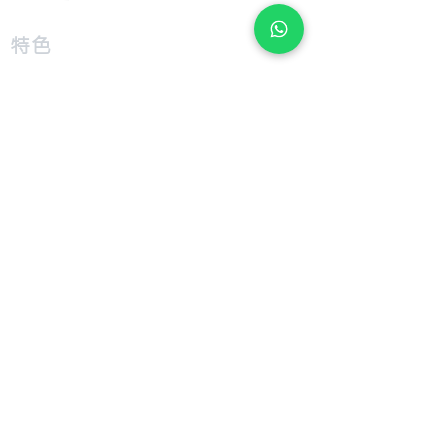
​特色
​尺寸圖表
​技術介紹
​支援
​用戶手冊
​公司
​關於 Giant Bicycle
​關於 Liv
​關於 CADEX