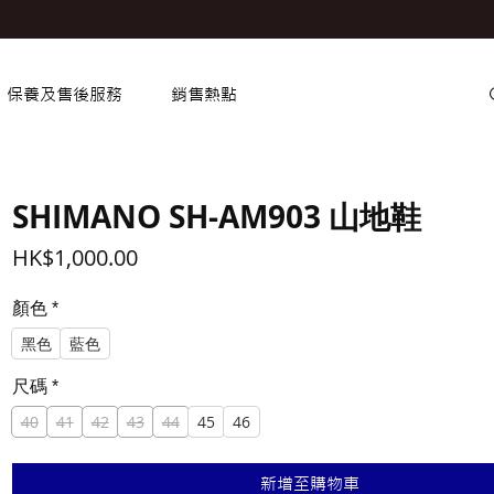
保養及售後服務
銷售熱點
SHIMANO SH-AM903 山地鞋
價
HK$1,000.00
格
顏色
*
黑色
藍色
尺碼
*
40
41
42
43
44
45
46
新增至購物車