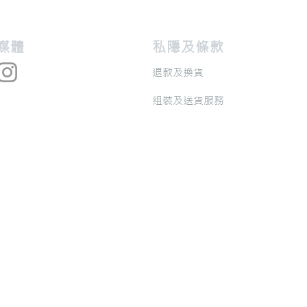
交媒體
私隱及條款
退款及換貨
​組裝及送貨服務