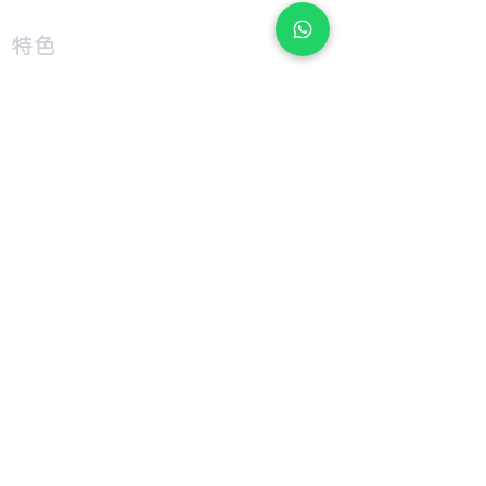
​特色
​尺寸圖表
​技術介紹
​支援
​用戶手冊
​公司
​關於 Giant Bicycle
​關於 Liv
​關於 CADEX