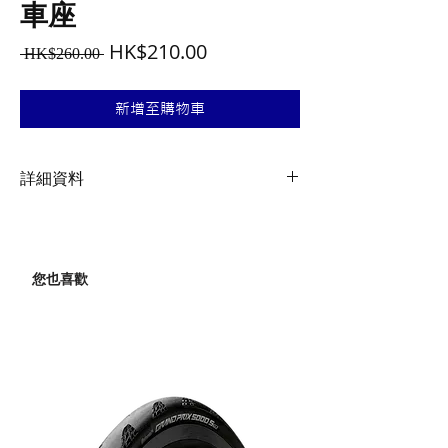
車座
一
促
HK$210.00
 HK$260.00 
般
銷
價
價
新增至購物車
格
格
詳細資料
尺寸
14.4 x 7.3 x 1.4 cm / 5.7” x 2.9” x 0.55”
重量
您也喜歡
41.6 g / 1.47 oz