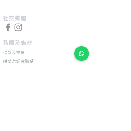
​社交媒體
私隱及條款
退款及換貨
​組裝及送貨服務
​特色
​尺寸圖表
​技術介紹
​支援
​用戶手冊