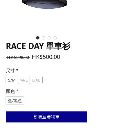
RACE DAY 單車衫
一
促
HK$500.00
 HK$598.00 
般
銷
價
價
尺寸
*
格
格
S/M
M/L
L/XL
顏色
*
藍/黑色
新增至購物車