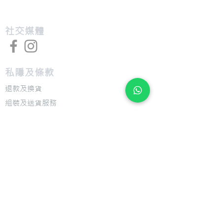
​社交媒體
私隱及條款
退款及換貨
​組裝及送貨服務
​特色
​尺寸圖表
​技術介紹
​支援
​用戶手冊