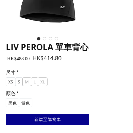
LIV PEROLA 單車背心
一
促
HK$414.80
 HK$488.00 
般
銷
價
價
尺寸
*
格
格
XS
S
M
L
XL
顏色
*
黑色
紫色
新增至購物車