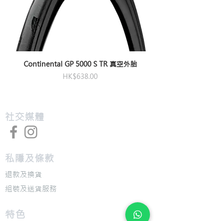
Continental GP 5000 S TR 真空外胎
價格
HK$638.00
​社交媒體
私隱及條款
退款及換貨
​組裝及送貨服務
​特色