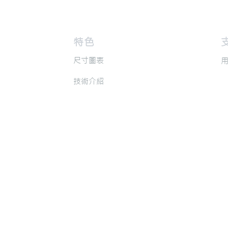
​特色
​
​尺寸圖表
​
​技術介紹