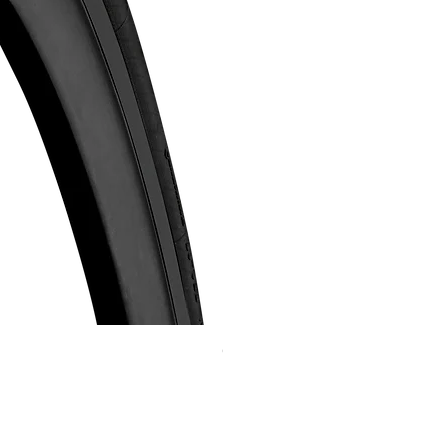
Continental GP 5000 可摺外胎
價格
HK$588.00