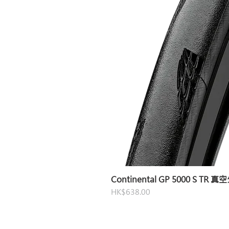
Continental GP 5000 S TR 
價格
HK$638.00