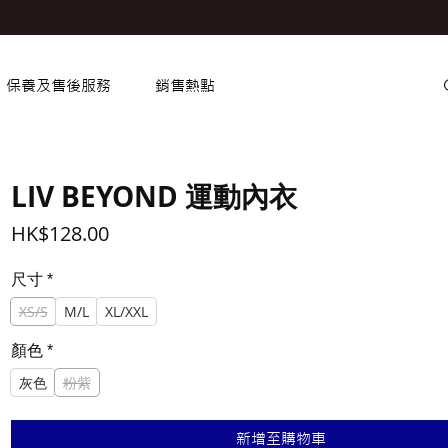
保養及售後服務
銷售熱點
LIV BEYOND 運動內衣
價
HK$128.00
格
尺寸
*
XS/S
M/L
XL/XXL
顏色
*
灰色
粉紫
新增至購物車