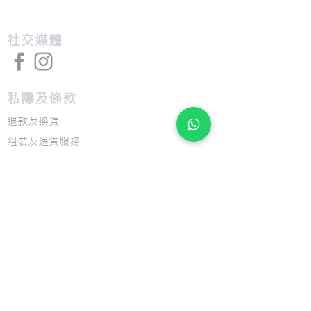
​社交媒體
私隱及條款
退款及換貨
​組裝及送貨服務
​特色
​尺寸圖表
​技術介紹
​支援
​用戶手冊