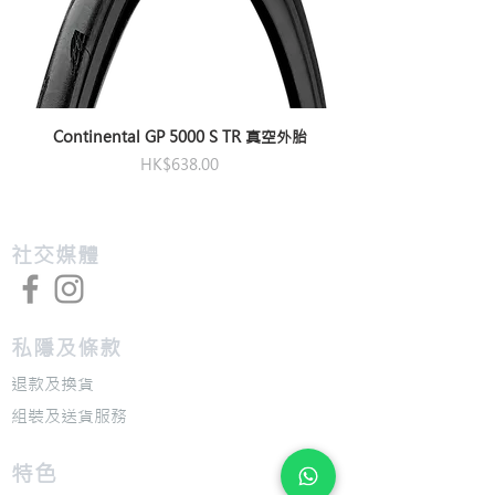
Continental GP 5000 S TR 真空外胎
價格
HK$638.00
​社交媒體
私隱及條款
退款及換貨
​組裝及送貨服務
​特色