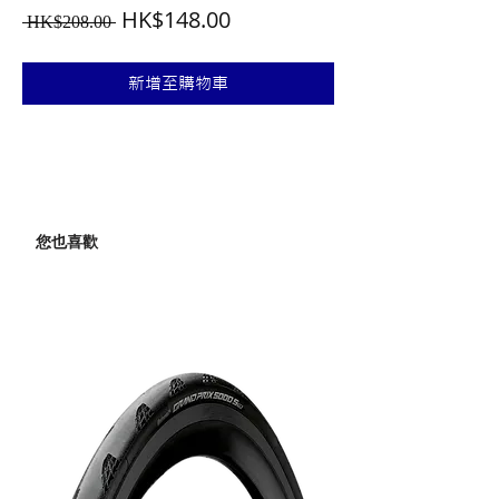
一
促
HK$148.00
 HK$208.00 
般
銷
價
價
新增至購物車
格
格
您也喜歡