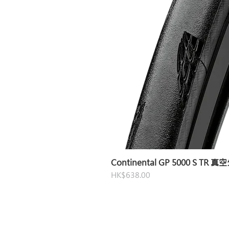
Continental GP 5000 S TR 
價格
HK$638.00