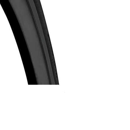
Continental GP 5000 可摺外胎
價格
HK$588.00