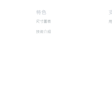
​特色
​
​尺寸圖表
​
​技術介紹