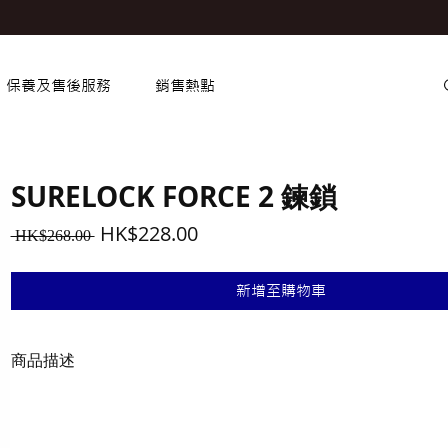
保養及售後服務
銷售熱點
SURELOCK FORCE 2 鍊鎖
一
促
HK$228.00
 HK$268.00 
般
銷
價
價
新增至購物車
格
格
商品描述