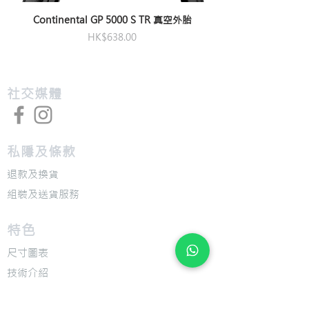
Continental GP 5000 S TR 真空外胎
價格
HK$638.00
​社交媒體
私隱及條款
退款及換貨
​組裝及送貨服務
​特色
​尺寸圖表
​技術介紹