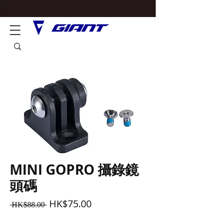
MINI GOPRO 攝錄鏡
頭碼
一
促
HK$75.00
 HK$88.00 
般
銷