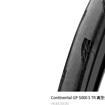
Continental GP 5000 S TR 
價格
HK$638.00