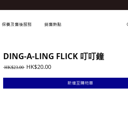
保養及售後服務
銷售熱點
DING-A-LING FLICK 叮叮鐘
一
促
HK$20.00
 HK$23.00 
般
銷
價
價
新增至購物車
格
格