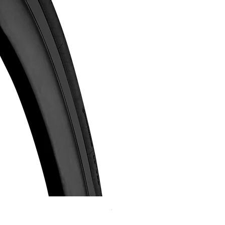
Continental GP 5000 可摺外胎
價格
HK$588.00