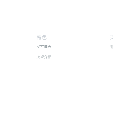
​特色
​
​尺寸圖表
​
​技術介紹