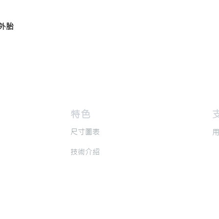
真空外胎
​特色
​
​尺寸圖表
​
​技術介紹