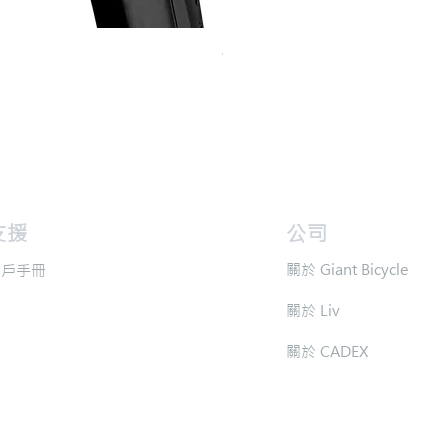
Continental GP 5000 可摺外胎
價格
HK$588.00
支援
​公司
​關於 Giant Bicycle
用戶手冊
​關於 Liv
​關於 CADEX