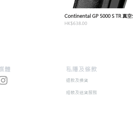
Continental GP 5000 S TR 
價格
HK$638.00
交媒體
私隱及條款
退款及換貨
​組裝及送貨服務