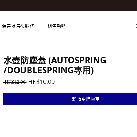
保養及售後服務
銷售熱點
水壺防塵蓋 (AUTOSPRING
/DOUBLESPRING專用)
一
促
HK$10.00
 HK$12.00 
般
銷
價
價
新增至購物車
格
格