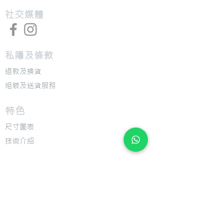
​社交媒體
私隱及條款
退款及換貨
​組裝及送貨服務
​特色
​尺寸圖表
​技術介紹
​支援
​用戶手冊
​公司