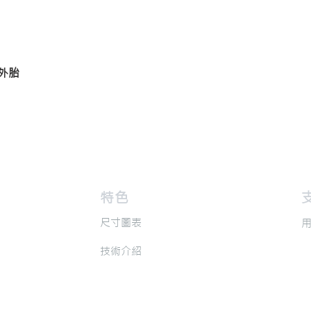
真空外胎
​特色
​
​尺寸圖表
​
​技術介紹