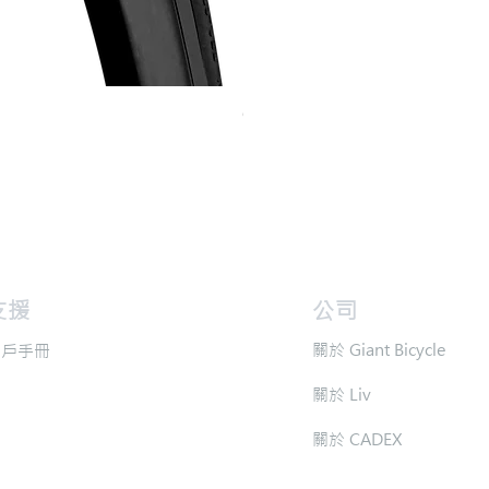
Continental GP 5000 可摺外胎
價格
HK$588.00
支援
​公司
​關於 Giant Bicycle
用戶手冊
​關於 Liv
​關於 CADEX