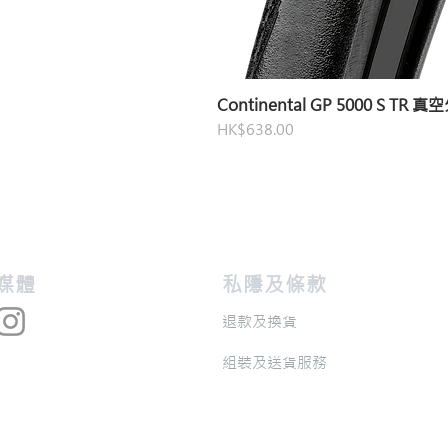
Continental GP 5000 S TR 
價格
HK$638.00
交媒體
私隱及條款
退款及換貨
​組裝及送貨服務