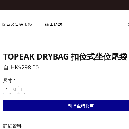
保養及售後服務
銷售熱點
TOPEAK DRYBAG 扣位式坐位尾袋
促
自
HK$298.00
銷
價
尺寸
*
格
S
M
L
新增至購物車
詳細資料