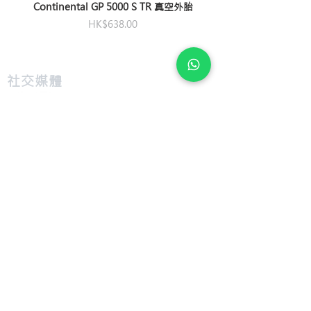
Continental GP 5000 S TR 真空外胎
洩氣紐
置放於胎壓表
價格
HK$638.00
氣嘴樣式
美/法式共用行聰明氣嘴
​社交媒體
配件
美/法式共用行聰明氣嘴
私隱及條款
退款及換貨
​組裝及送貨服務
​特色
​尺寸圖表
​技術介紹
​支援