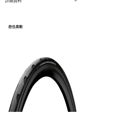
詳細資料
產品規格
最高胎壓
120psi / 8.3bar
您也喜歡
出氣量
379cc
高度
700mm
重量
2100g
氣管長度
1290mm
握把
橡膠墊
桐身材質
不鏽鋼
底座材質
不銹鋼
胎壓表尺寸
3.5" 胎壓表 (psi/bar)