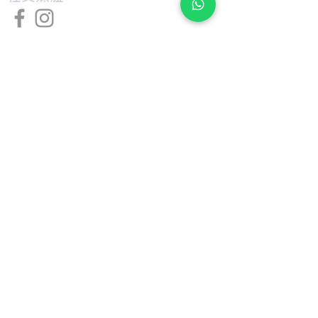
私隱及條款
退款及換貨
​組裝及送貨服務
​特色
​尺寸圖表
​技術介紹
​支援
​用戶手冊
​公司
​關於 Giant Bicycle