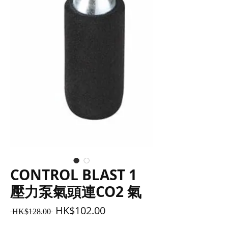
CONTROL BLAST 1
壓力泵氣頭連CO2 氣
一
促
HK$102.00
 HK$128.00 
般
銷