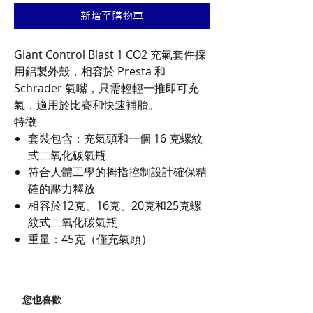
價
價
新增至購物車
格
格
Giant Control Blast 1 CO2 充氣套件採
用鋁製外殼，相容於 Presta 和
Schrader 氣嘴，只需輕輕一推即可充
氣，適用於比賽和快速補胎。
特徵
套裝包含：充氣頭和一個 16 克螺紋
式二氧化碳氣瓶
符合人體工學的拇指控制設計確保精
確的壓力釋放
相容於12克、16克、20克和25克螺
紋式二氧化碳氣瓶
重量：45克（僅充氣頭）
您也喜歡