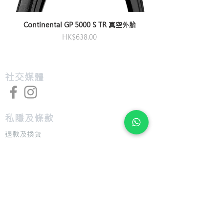
競賽級防刺保護 ：採用超輕量、防割裂
的 Kevlar® (克維拉) 中央防護層，提供
可靠的防刺保護，同時絕不妥協速度表
Continental GP 5000 S TR 真空外胎
現與騎乘品質。
價格
HK$638.00
​社交媒體
私隱及條款
退款及換貨
​組裝及送貨服務
​特色
​尺寸圖表
​技術介紹