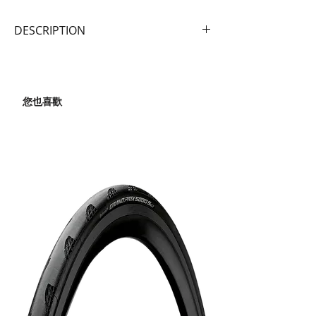
外胎尺寸
DESCRIPTION
700x25
外胎重量
空力最佳化胎型：更高、更寬的胎壁創
290g
造出更貼近橢圓的輪胎外型，能與無鈎
規格
輪圈達到無縫整合，進一步提升空氣力
25x622
您也喜歡
學效益。
最高胎壓
平衡胎紋設計：中央光頭胎紋搭配精準
70-115 PSI / 4.8-7.9 BAR
的胎肩溝槽，完美平衡了低風阻、過彎
TPI
時的自信抓地力以及高速穩定性。
170
低損耗膠料與簾紗層：採用 RR-A 膠料
外胎胎壁
配方並結合全新簾布層，有效降低滾動
Kevlar/碳纖維複合材質
阻力，為您榨出更快的速度。
外胎形式
柔韌競賽結構 ：240 TPI 競賽級簾紗層
可摺胎
帶來平順且靈敏的騎乘體驗，不僅提升
膠料配方
了路感回饋，更實現了高效的動力傳
RR-A
導。
防刺層
輕量化打造：重新設計的簾紗層結構使
超輕量化防刺層
每條輪胎大幅減輕 55 克，帶來更敏銳
的加速反應與更輕快的騎乘動態。