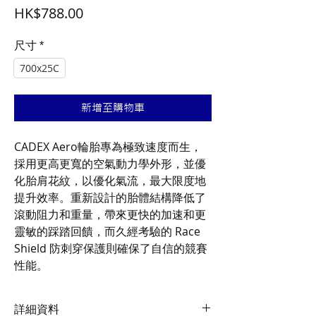
價
HK$788.00
格
尺寸
*
700x25C
新增至購物車
CADEX Aero輪胎專為極致速度而生，
採用更高更寬的空氣動力學外形，並優
化胎肩花紋，以優化氣流，最大限度地
提升效率。重新設計的胎體結構降低了
滾動阻力和重量，帶來更快的加速和更
靈敏的踩踏回饋，而久經考驗的 Race
Shield 防刺穿保護則確保了自信的競賽
性能。
詳細資料