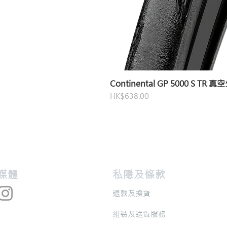
Continental GP 5000 S TR 
價格
HK$638.00
交媒體
私隱及條款
退款及換貨
​組裝及送貨服務