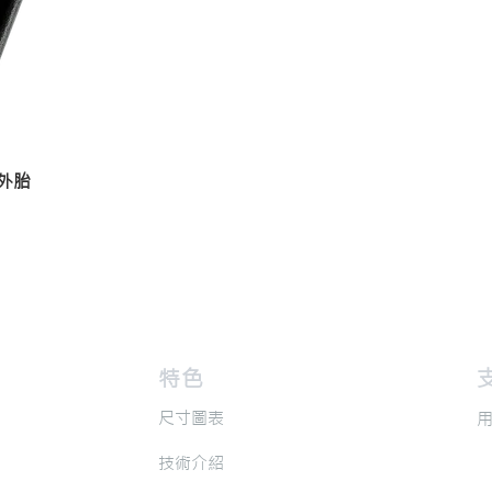
真空外胎
​特色
​
​尺寸圖表
​
​技術介紹