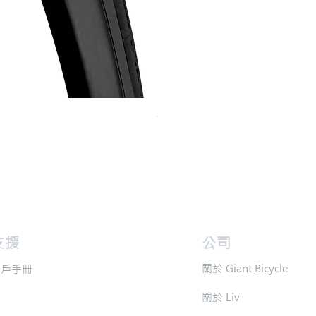
Continental GP 5000 可摺外胎
價格
HK$588.00
支援
​公司
​關於 Giant Bicycle
用戶手冊
​關於 Liv