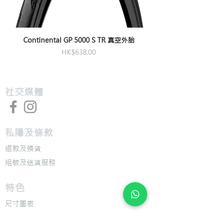
Continental GP 5000 S TR 真空外胎
價格
HK$638.00
​社交媒體
私隱及條款
退款及換貨
​組裝及送貨服務
​特色
​尺寸圖表