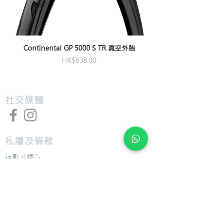
Bottom
sealed cartridge
Bracket
Continental GP 5000 S TR 真空外胎
價格
HK$638.00
​社交媒體
私隱及條款
退款及換貨
​組裝及送貨服務
​特色
​尺寸圖表