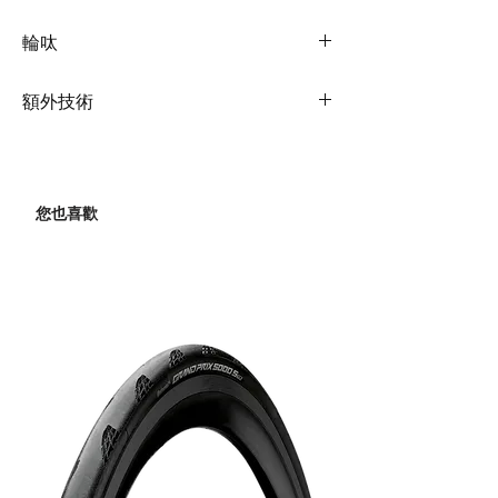
Aluminum
Shifters
N/A
輪呔
Fork
high-tensile steel
Front
N/A
Rims
Giant Kids 16", alloy
Shock
N/A
額外技術
Derailleur
Hubs
nutted, 20h
Handlebar
Giant Kids, middle high,
Extras
training wheels, bell, basket,
Rear
N/A
520mm width
protective pad
Derailleur
Spokes
14g
您也喜歡
Stem
alloy quill, 22.2x40mm
Brakes
alloy, linear pull
Tires
Innova IA-2094, 16x2.25"
Seatpost
alloy, 25.4x200mm
Brake
alloy junior,
Levers
adjustable reach
Saddle
Giant Kids
Cassette
18t
Pedals
platform
Chain
KMC C410
Crankset
high-tensile steel, 28t,
89mm