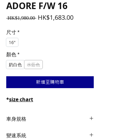
ADORE F/W 16
一
促
HK$1,683.00
 HK$1,980.00 
般
銷
價
價
尺寸
*
格
格
16"
顏色
*
奶白色
水藍色
新增至購物車
*
size chart
車身規格
Frame
ALUXX-Grade
變速系統