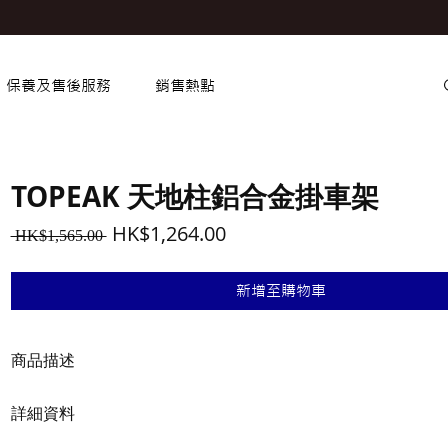
保養及售後服務
銷售熱點
TOPEAK 天地柱鋁合金掛車架
一
促
HK$1,264.00
 HK$1,565.00 
般
銷
價
價
新增至購物車
格
格
商品描述
免釘牆面、免工具安裝，隨時可移動位置居家型立車架。適合居家
詳細資料
車，造型簡潔俐落，放在房間或車庫都美觀大方