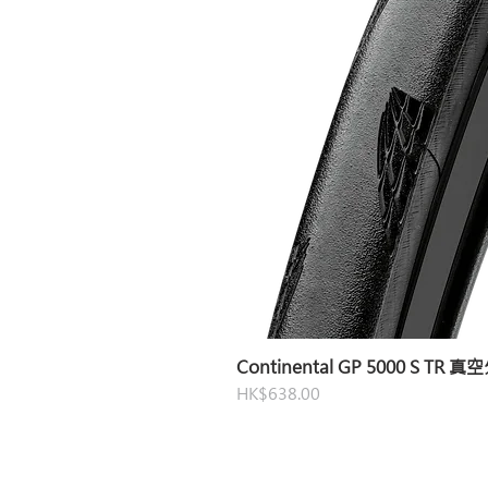
Continental GP 5000 S TR 
價格
HK$638.00