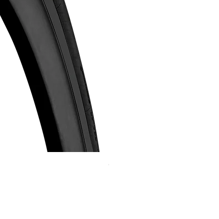
Continental GP 5000 可摺外胎
價格
HK$588.00