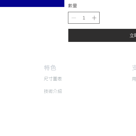
數量
立
​特色
​
​尺寸圖表
​
​技術介紹