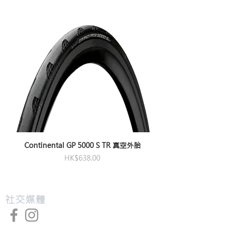
材質
高硬度塑膠射出
燈泡
0.5W 超亮紅色 LED
電池
CR2032 x 2 (內附)
照明
2 種模式
時間
50 hr 恆亮 / 100 hr 閃爍 (近
似值)
尺寸
55.8 x 5.8 x 3.7 cm
重量
179 g
Continental GP 5000 S TR 真空外胎
價格
HK$638.00
​社交媒體