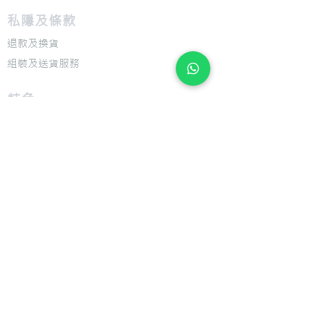
私隱及條款
退款及換貨
​組裝及送貨服務
​特色
​尺寸圖表
​技術介紹
​支援
​用戶手冊
​公司
​關於 Giant Bicycle
​關於 Liv
​關於 CADEX