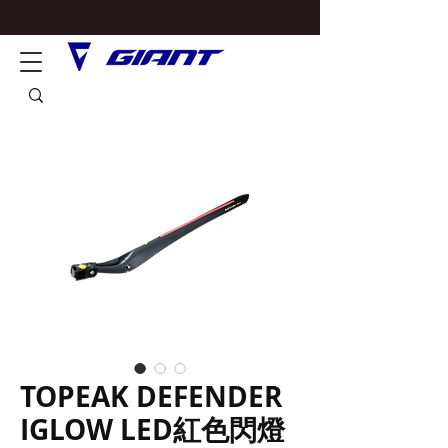
TOPEAK DEFENDER
IGLOW LED紅色閃燈