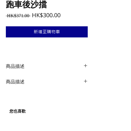
跑車後沙擋
一
促
HK$300.00
 HK$371.00 
般
銷
價
價
新增至購物車
格
格
商品描述
適用 700C 輪組 全新精美線條後泥除整合
商品描述
導光纖維技術(iGlow)，提供在夜間和低能
見度的環境使用。獨特的主動光源泥除和
安裝
QR 快速坐管安裝 (適用所有
快速安裝結構，彈指間就可安裝於坐管
型式
圓管座桿)
上，避免路上水花、泥塵飛濺。底部光滑
面設計可輕易清洗避免髒汙附著於下方。
您也喜歡
調整
可調整角度，提供完美輪胎
(最大相容 700 x 25c)
包覆