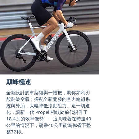
顛峰極速
​全新設計的車架組與一體把，助你如利刃
般劃破空氣；搭配全新開發的空力輪組系
統與外胎，大幅降低滾動阻力。這一切進
化，讓新一代 Propel 相較於前代提升了
18.4瓦的效率優勢——這意味著在時速40
公里的情況下，騎乘40公里能為你省下整
整72秒。