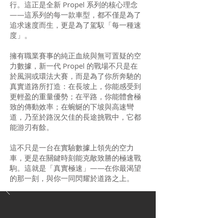
行。這正是全新 Propel 系列的核心理念
——這系列的每一款車型，都不僅是為了
追求速度而生，更是為了駕馭「每一種速
度」。
擁有職業賽事的純正血統與無可置疑的空
力數據，新一代 Propel 的戰場不只是在
於風洞或環法大賽，而是為了你所奔馳的
真實道路所打造：在長坡上，你能感受到
更輕盈的重量優勢；在平路，你能體會極
致的傳動效率；在蜿蜒的下坡與高速彎
道，乃至於路況欠佳的長途挑戰中，它都
能游刃有餘。
這不只是一台在實驗數據上領先的空力
車，更是在關鍵時刻能克敵致勝的極速戰
駒。這就是「真實極速」——在你最渴望
的那一刻，與你一同閃耀於道路之上。