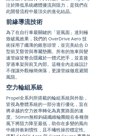
注於降低系統總體擾流與阻力，是我們在
此開發流程中最頂尖的進化結晶。
前緣導流技術
為了在自行車最關鍵的「迎風面」達到極
致破風效果，我們的 OverDrive Aero 技
術採用了纖薄的錐形頭管，並完美結合 D
型前叉豎管與專屬墊圈。所有的煞車與變
速管線皆整合隱藏於一體式把手，並直接
穿過車架與前叉內部。這種全內走線設計
不僅讓外觀極簡俐落，更讓管線徹底避開
風阻。
空力輪組系統
​Propel全系列所搭載的輪組系統與外胎，
皆視為整體系統的一部分進行優化，旨在
將卓越的空力效率轉化為真實路面的速
度。50mm無框鈎碳纖維輪圈能在各種側
風下將阻力降至最低，助你在多變的風向
中維持衝刺慣性，且不犧牲操控穩定性。