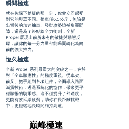
瞬間極速
​就在你踩下踏板的那一刻，你會立即感受
到它的與眾不同。整車僅6.5公斤，無論是
出彎後的加速抽車、發動攻勢填補集團間
隙，還是為了終點線全力衝刺，全新
Propel 展現出前所未有的敏捷與動態反
應，讓你的每一分力量都能瞬間轉化為向
前的強大推力。
恆久極速
全新 Propel 系列最重大的突破之一，在於
對「全車順應性」的極度重視。從車架、
前叉、把手組到各項組件，全面導入路面
減震技術，透過系統化的協作，帶來更平
穩順暢的騎乘感。這不僅提升了舒適度，
更能有效延緩疲勞，助你在長距離挑戰
中，更輕鬆地長時間維持高速。
巔峰極速