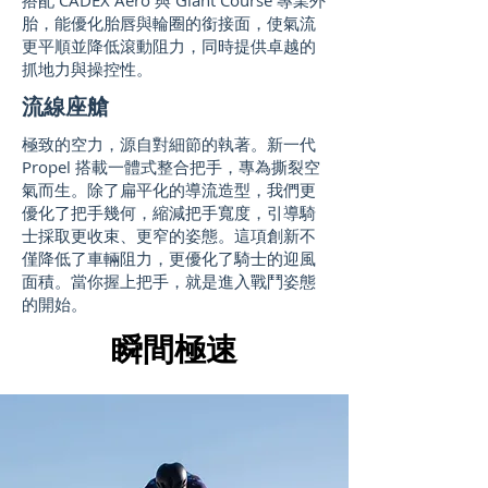
搭配 CADEX Aero 與 Giant Course 專業外
胎，能優化胎唇與輪圈的銜接面，使氣流
更平順並降低滾動阻力，同時提供卓越的
抓地力與操控性。
流線座艙
極致的空力，源自對細節的執著。新一代
Propel 搭載一體式整合把手，專為撕裂空
氣而生。除了扁平化的導流造型，我們更
優化了把手幾何，縮減把手寬度，引導騎
士採取更收束、更窄的姿態。這項創新不
僅降低了車輛阻力，更優化了騎士的迎風
面積。當你握上把手，就是進入戰鬥姿態
的開始。
瞬間極速