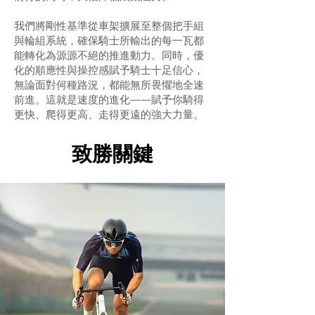
我們將剛性基準從車架擴展至整個把手組
與輪組系統，確保騎士所輸出的每一瓦都
能轉化為源源不絕的推進動力。同時，優
化的順應性與操控感賦予騎士十足信心，
無論面對何種路況，都能無所畏懼地全速
前進。這就是速度的進化——賦予你騎得
更快、爬得更高、走得更遠的強大力量。
致勝關鍵