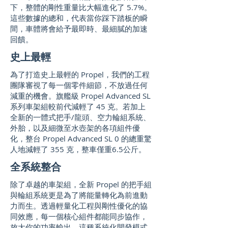
下，整體的剛性重量比大幅進化了 5.7%。
這些數據的總和，代表當你踩下踏板的瞬
間，車體將會給予最即時、最細膩的加速
回饋。
史上最輕
為了打造史上最輕的 Propel，我們的工程
團隊審視了每一個零件細節，不放過任何
減重的機會。旗艦級 Propel Advanced SL
系列車架組較前代減輕了 45 克。若加上
全新的一體式把手/龍頭、空力輪組系統、
外胎，以及細微至水壺架的各項組件優
化，整台 Propel Advanced SL 0 的總重驚
人地減輕了 355 克，整車僅重6.5公斤。
全系統整合
除了卓越的車架組，全新 Propel 的把手組
與輪組系統更是為了將能量轉化為前進動
力而生。透過輕量化工程與剛性優化的協
同效應，每一個核心組件都能同步協作，
放大你的功率輸出。這種系統化開發模式