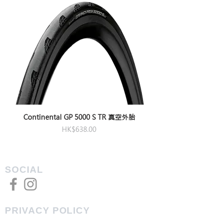
Continental GP 5000 S TR 真空外胎
Price
HK$638.00
SOCIAL
PRIVACY POLICY