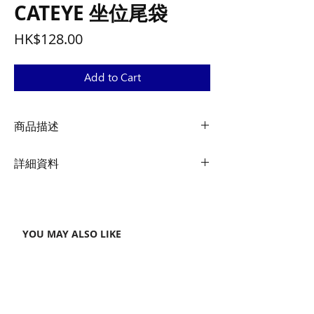
CATEYE 坐位尾袋
Price
HK$128.00
Add to Cart
商品描述
-承重不變形，牢固不鬆動
詳細資料
-面料防潑水
-反光條設計，騎行更安全
材質： 牛仔布貼合EVA,夾網布貼合EVA
-魔術貼設計，輕鬆裝卸
重量： 119g
-外掛尾燈設計
容量： 0.55L
-適用安裝於坐墊下方
YOU MAY ALSO LIKE
尺寸： 185*90*85mm