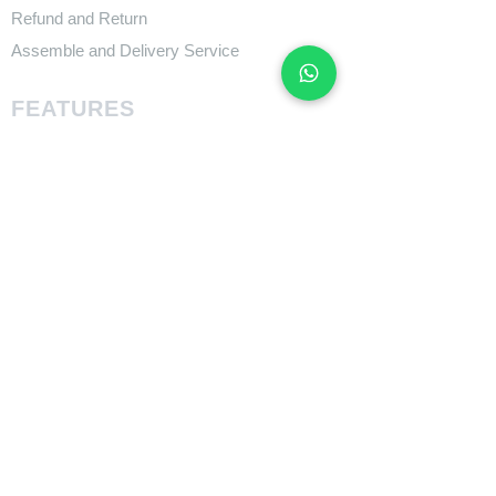
Refund and Return
Assemble and Delivery Service
FEATURES
Size Charts
Technologies
SUPPORT
​Owner's Manuals
COMPANY
About Giant Bicycle
About Liv
About CADEX