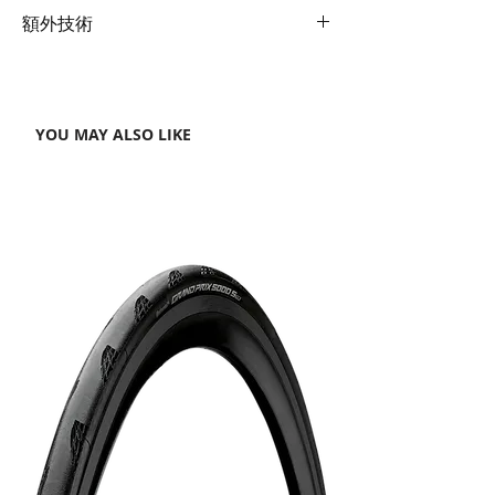
Composite 12x142mm
Bottom
Pressfit 86.5x41mm.
額外技術
thru-axle, Disc
Bracket
Not included
Extras
Headset, spacers, axles, out
Fork
Advanced SL-Grade
front computer mount,
Composite, Full-
33mm max tyre size
Composite OverDrive
YOU MAY ALSO LIKE
Aero Steerer, 12x100mm
thru-axle, Disc
Shock
N/A
Seatpost
Giant Variant, Composite
Offset -5/+15mm