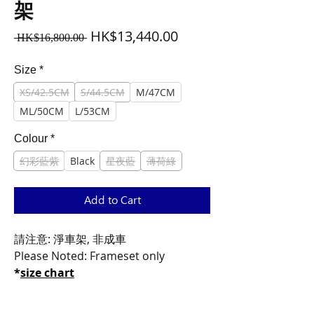
架
Regular
Sale
HK$13,440.00
 HK$16,800.00 
Price
Price
Size
*
XS/42.5CM
S/44.5CM
M/47CM
ML/50CM
L/53CM
Colour
*
幻彩藍紫
Black
星夜藍
薄荷綠
Add to Cart
請注意: 淨車架, 非成車
Please Noted: Frameset only
*
size chart