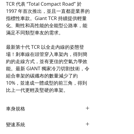
TCR 代表 “Total Compact Road” 於
1997 年首次推出，並且一直都是業界的
指標性車款。Giant TCR 持續提供輕量
化、剛性和高性能的全能型公路車，能
滿足不同類型車友的需求。
最新第十代 TCR 以全走內線的姿態登
場！剎車線在頭管穿入車架內，得到簡
約的走線方式，並有更佳的空氣力學效
能。最新 GIANT 獨家冷刀切割技術，令
組合車架的碳纖布的數量減少了約
10%，並達成一體成型的前三角，得到
比上一代更輕及堅硬的車架。
車身規格
Frame
變速系統
Advanced-Grade