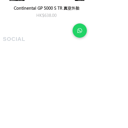
Continental GP 5000 S TR 真空外胎
Price
HK$638.00
SOCIAL
PRIVACY POLICY
Refund and Return
Assemble and Delivery Service
FEATURES
Size Charts
Technologies