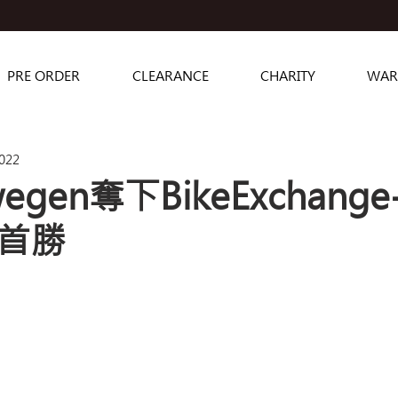
PRE ORDER
CLEARANCE
CHARITY
WAR
2022
egen奪下BikeExchange-
首勝