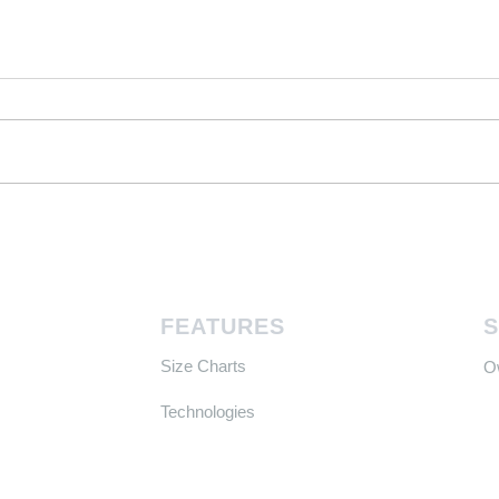
Tight on Space? Master HK
Buy 
Transit & Fitness with the
Whe
Pakaway—Now 25% Off!
FEATURES
Size Charts
​
Technologies