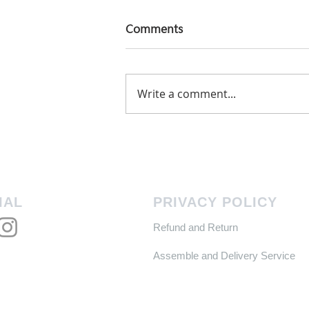
Comments
Write a comment...
How to Choose Your First
Road Bike: A Beginner's
Buying Guide
IAL
PRIVACY POLICY
Refund and Return
Assemble and Delivery Service