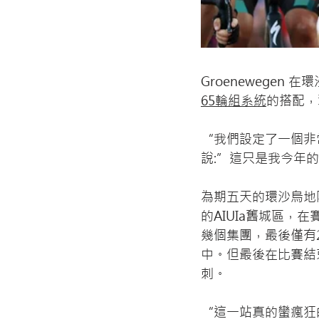
Groenewegen
65輪組系統
的搭配，擊
“我們設定了一個非常
說:”這只是我今年
為期五天的環沙烏地
的AIUIa舊城區
幾個集團，最後僅有27
中。但最後在比賽結
刺。
“這一站真的蠻瘋狂的，