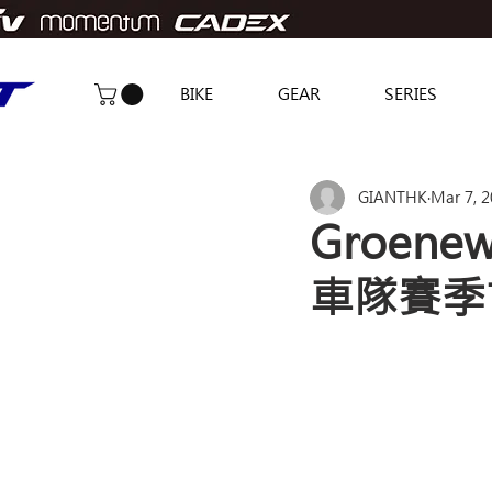
BIKE
GEAR
SERIES
GIANTHK
Mar 7, 
Groenew
車隊賽季