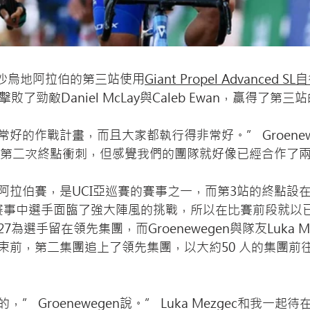
 在環沙烏地阿拉伯的第三站使用
Giant Propel Advanced S
敗了勁敵Daniel McLay與Caleb Ewan，贏得了第
好的作戰計畫，而且大家都執行得非常好。” Groenew
的第二次終點衝刺，但感覺我們的團隊就好像已經合作了
阿拉伯賽，是UCI亞巡賽的賽事之一，而第3站的終點設
，在賽事中選手面臨了強大陣風的挑戰，所以在比賽前段就以
為選手留在領先集團，而Groenewegen與隊友Luka M
束前，第二集團追上了領先集團，以大約50 人的集團前
” Groenewegen說。” Luka Mezgec和我一起