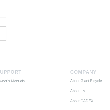
TCR, Get Free Carbon
els
SUPPORT
COMPANY
About Giant Bicycle
Owner's Manuals
About Liv
About CADEX