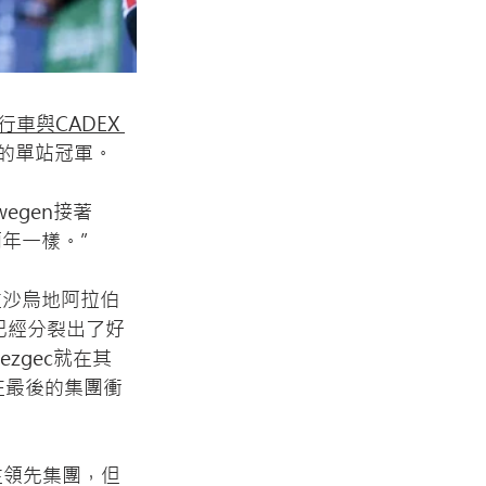
L自行車
與
CADEX 
三站的單站冠軍。
egen接著
兩年一樣。”
在沙烏地阿拉伯
已經分裂出了好
ezgec就在其
往最後的集團衝
待在領先集團，但